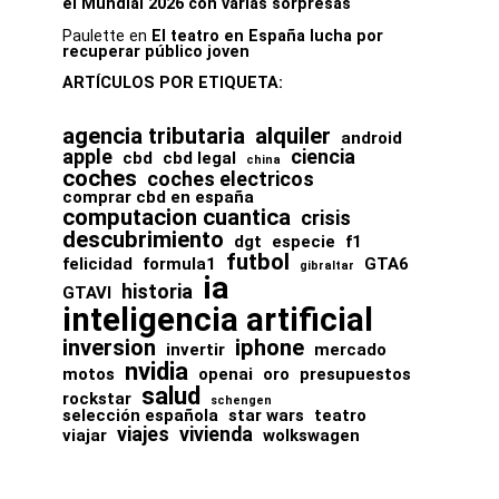
el Mundial 2026 con varias sorpresas
Paulette
en
El teatro en España lucha por
recuperar público joven
ARTÍCULOS POR ETIQUETA:
agencia tributaria
alquiler
android
apple
ciencia
cbd
cbd legal
china
coches
coches electricos
comprar cbd en españa
computacion cuantica
crisis
descubrimiento
dgt
especie
f1
futbol
felicidad
formula1
GTA6
gibraltar
ia
historia
GTAVI
inteligencia artificial
inversion
iphone
invertir
mercado
nvidia
motos
openai
oro
presupuestos
salud
rockstar
schengen
selección española
star wars
teatro
viajes
vivienda
viajar
wolkswagen