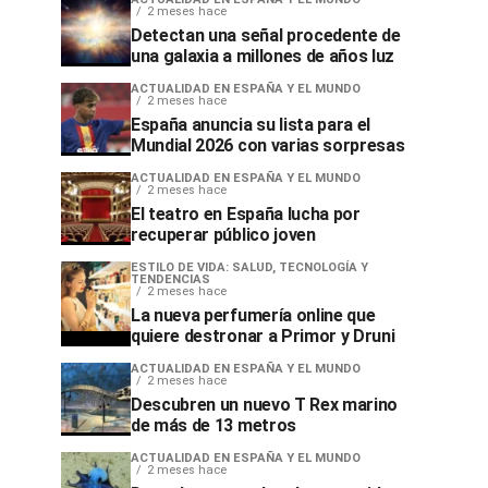
2 meses hace
Detectan una señal procedente de
una galaxia a millones de años luz
ACTUALIDAD EN ESPAÑA Y EL MUNDO
2 meses hace
España anuncia su lista para el
Mundial 2026 con varias sorpresas
ACTUALIDAD EN ESPAÑA Y EL MUNDO
2 meses hace
El teatro en España lucha por
recuperar público joven
ESTILO DE VIDA: SALUD, TECNOLOGÍA Y
TENDENCIAS
2 meses hace
La nueva perfumería online que
quiere destronar a Primor y Druni
ACTUALIDAD EN ESPAÑA Y EL MUNDO
2 meses hace
Descubren un nuevo T Rex marino
de más de 13 metros
ACTUALIDAD EN ESPAÑA Y EL MUNDO
2 meses hace