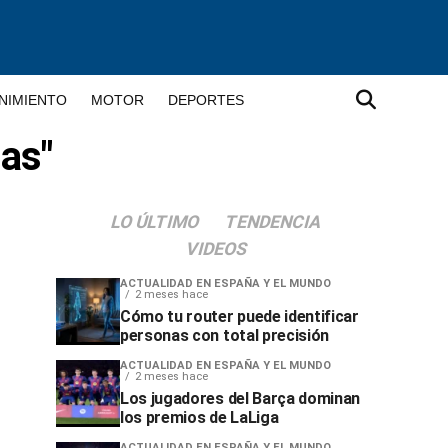
NIMIENTO
MOTOR
DEPORTES
tas"
LO ÚLTIMO
TENDENCIA
VIDEOS
ACTUALIDAD EN ESPAÑA Y EL MUNDO
2 meses hace
Cómo tu router puede identificar
personas con total precisión
ACTUALIDAD EN ESPAÑA Y EL MUNDO
2 meses hace
Los jugadores del Barça dominan
los premios de LaLiga
ACTUALIDAD EN ESPAÑA Y EL MUNDO