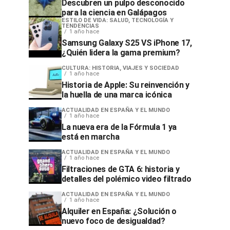
Descubren un pulpo desconocido
para la ciencia en Galápagos
ESTILO DE VIDA: SALUD, TECNOLOGÍA Y
TENDENCIAS
1 año hace
Samsung Galaxy S25 VS iPhone 17,
¿Quién lidera la gama premium?
CULTURA: HISTORIA, VIAJES Y SOCIEDAD
1 año hace
Historia de Apple: Su reinvención y
la huella de una marca icónica
ACTUALIDAD EN ESPAÑA Y EL MUNDO
1 año hace
La nueva era de la Fórmula 1 ya
está en marcha
ACTUALIDAD EN ESPAÑA Y EL MUNDO
1 año hace
Filtraciones de GTA 6: historia y
detalles del polémico video filtrado
ACTUALIDAD EN ESPAÑA Y EL MUNDO
1 año hace
Alquiler en España: ¿Solución o
nuevo foco de desigualdad?