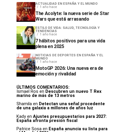
ACTUALIDAD EN ESPAÑA Y EL MUNDO
1 año hace
The Acolyte: la nueva serie de Star
Wars que está arrasando
ESTILO DE VIDA: SALUD, TECNOLOGÍA Y
TENDENCIAS
1 año hace
7 hábitos positivos para una vida
plena en 2025
NOTICIAS DE DEPORTES EN ESPAÑA Y EL
MUNDO
1 año hace
MotoGP 2026: Una nueva era de
emoción y rivalidad
ÚLTIMOS COMENTARIOS:
Ismael Ros
en
Descubren un nuevo T Rex
marino de más de 13 metros
Shamila
en
Detectan una señal procedente
de una galaxia a millones de años luz
Kady
en
Ajustes presupuestarios para 2027:
España afronta presión fiscal
Patrice Sosa
en
España anuncia su lista para