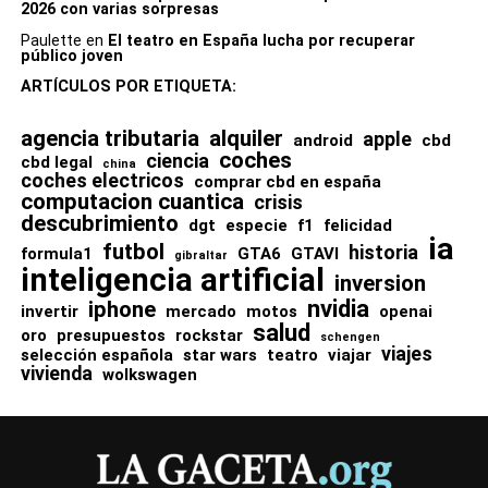
2026 con varias sorpresas
Paulette
en
El teatro en España lucha por recuperar
público joven
ARTÍCULOS POR ETIQUETA:
agencia tributaria
alquiler
apple
android
cbd
coches
ciencia
cbd legal
china
coches electricos
comprar cbd en españa
computacion cuantica
crisis
descubrimiento
dgt
especie
f1
felicidad
ia
futbol
historia
formula1
GTA6
GTAVI
gibraltar
inteligencia artificial
inversion
nvidia
iphone
invertir
mercado
motos
openai
salud
oro
presupuestos
rockstar
schengen
viajes
selección española
star wars
teatro
viajar
vivienda
wolkswagen