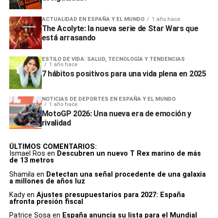
ACTUALIDAD EN ESPAÑA Y EL MUNDO
1 año hace
The Acolyte: la nueva serie de Star Wars que
está arrasando
ESTILO DE VIDA: SALUD, TECNOLOGÍA Y TENDENCIAS
1 año hace
7 hábitos positivos para una vida plena en 2025
NOTICIAS DE DEPORTES EN ESPAÑA Y EL MUNDO
1 año hace
MotoGP 2026: Una nueva era de emoción y
rivalidad
ÚLTIMOS COMENTARIOS:
Ismael Ros
en
Descubren un nuevo T Rex marino de más
de 13 metros
Shamila
en
Detectan una señal procedente de una galaxia
a millones de años luz
Kady
en
Ajustes presupuestarios para 2027: España
afronta presión fiscal
Patrice Sosa
en
España anuncia su lista para el Mundial