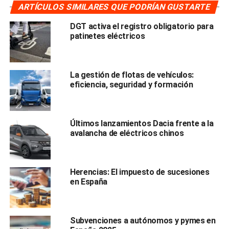
Solo el 17% del total recaudado, según la
ARTÍCULOS SIMILARES QUE PODRÍAN GUSTARTE
Asociación Automovilistas Europeos Asociados
DGT activa el registro obligatorio para
(AEA)
patinetes eléctricos
Número de multas impuestas:
Más de 4,8 millones en 2024, el máximo histórico
desde el año 2000
La gestión de flotas de vehículos:
eficiencia, seguridad y formación
Top 5 provincias con más sanciones:
Madrid, Sevilla, Valencia, Barcelona y Alicante
¿Dónde están los radares más
Últimos lanzamientos Dacia frente a la
avalancha de eléctricos chinos
“recaudatorios”?
Según el informe anual de AEA 2025, los radares más
Herencias: El impuesto de sucesiones
activos en España son:
en España
Radar (Ubicación)
Multas en 2024
Recaudación (€)
A-4, km 13, Madrid
67.000
3,2 M
Subvenciones a autónomos y pymes en