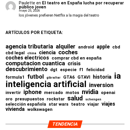
generación está preparada para volver a pelear por un
Paulette
en
El teatro en España lucha por recuperar
órganos internos
aterradoras.
público joven
Mundial.
mayo 25, 2026
dentición
los jóvenes prefieren Netflix a la magia del teatro
Los mosasaurios eran reptiles marinos gigantescos que
estructura anatómica
evolucionaron a partir de antiguos lagartos.
ARTÍCULOS POR ETIQUETA:
tejidos internos
Poseían:
todo ello sin necesidad de destruir el espécimen.
agencia tributaria
alquiler
apple
android
cbd
coches
cuerpos hidrodinámicos
ciencia
cbd legal
china
coches electricos
comprar cbd en españa
Flores CBD y aceites: los
enormes colas para impulsarse
computacion cuantica
crisis
descubrimiento
dgt
especie
f1
felicidad
productos más populares
mandíbulas masivas
ia
futbol
historia
formula1
GTA6
GTAVI
gibraltar
visión adaptada a la caza marina
inteligencia artificial
Dentro del mercado actual, las flores CBD siguen siendo
inversion
nvidia
uno de los formatos más demandados por los
iphone
Algunas especies llegaron a convertirse en auténticos
invertir
mercado
motos
openai
salud
consumidores.
oro
presupuestos
rockstar
superdepredadores oceánicos.
schengen
viajes
selección española
star wars
teatro
viajar
vivienda
wolkswagen
Muchas personas buscan variedades con aromas intensos,
El nuevo
Tylosaurus rex
representa probablemente uno de
perfiles terpénicos diferenciados y mayor calidad visual.
los ejemplos más extremos descubiertos hasta ahora.
TENDENCIA
Paralelamente, los aceites CBD continúan creciendo