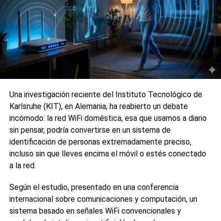
“aceite CBD”, “flores CBD” o “CBD legal España” siguen
aumentando año tras año.
¿Por qué está creciendo tanto el
CBD?
Existen varios factores que explican este auge del
Una investigación reciente del Instituto Tecnológico de
cannabidiol en España.
Karlsruhe (KIT), en Alemania, ha reabierto un debate
Uno de los principales es el cambio de percepción social
incómodo: la red WiFi doméstica, esa que usamos a diario
sobre el cáñamo industrial y sus derivados. Cada vez más
sin pensar, podría convertirse en un sistema de
personas diferencian claramente entre THC y CBD,
identificación de personas extremadamente preciso,
entendiendo que el cannabidiol no tiene efectos
incluso sin que lleves encima el móvil o estés conectado
psicoactivos y que su comercialización está regulada bajo
a la red.
determinadas condiciones legales.
Según el estudio, presentado en una conferencia
También influye el crecimiento del sector wellness y del
internacional sobre comunicaciones y computación, un
interés por productos relacionados con el bienestar
sistema basado en señales WiFi convencionales y