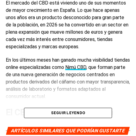
El mercado del CBD está viviendo uno de sus momentos
de mayor crecimiento en España. Lo que hace apenas
unos años era un producto desconocido para gran parte
de la población, en 2026 se ha convertido en un sector en
plena expansión que mueve millones de euros y genera
cada vez más interés entre consumidores, tiendas
especializadas y marcas europeas.
En los últimos meses han ganado mucha visibilidad tiendas
online especializadas como
Nimú CBD
, que forman parte
de una nueva generación de negocios centrados en
productos derivados del cáñamo con mayor transparencia,
análisis de laboratorio y formatos adaptados al
consumidor actual.
El CBD ya forma parte de un
SEGUIR LEYENDO
mercado consolidado
ARTÍCULOS SIMILARES QUE PODRÍAN GUSTARTE