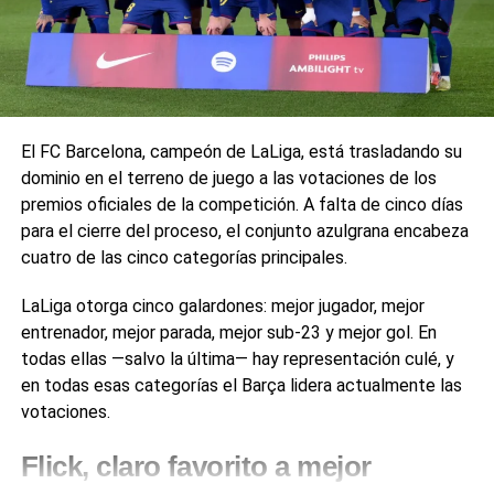
Clima favorable para el cáñamo industrial
En palabras de los investigadores, estas señales pueden
Crecimiento del ecommerce
interpretarse como una especie de imagen del entorno
Aumento del interés por productos naturales
invisible, similar a una cámara, pero en lugar de luz utiliza
ondas de radio.
Consumidor cada vez más informado
El FC Barcelona, campeón de LaLiga, está trasladando su
Aparición de nuevas marcas nacionales
De datos técnicos a vigilancia con
dominio en el terreno de juego a las votaciones de los
IA
Además, el mercado español todavía tiene mucho margen
premios oficiales de la competición. A falta de cinco días
de crecimiento si se compara con otros países europeos
para el cierre del proceso, el conjunto azulgrana encabeza
Hasta hace pocos años, este tipo de experimentos
donde el CBD lleva más años consolidado.
cuatro de las cinco categorías principales.
requerían equipos especializados y acceso a datos
técnicos avanzados del WiFi. Sin embargo, el avance más
LaLiga otorga cinco galardones: mejor jugador, mejor
preocupante del estudio es que utiliza información
entrenador, mejor parada, mejor sub-23 y mejor gol. En
estándar presente en routers modernos, especialmente
todas ellas —salvo la última— hay representación culé, y
desde WiFi 5.
en todas esas categorías el Barça lidera actualmente las
votaciones.
En concreto, el sistema aprovecha datos de
“beamforming”, una función que permite a los routers
Flick, claro favorito a mejor
orientar la señal hacia dispositivos concretos para mejorar