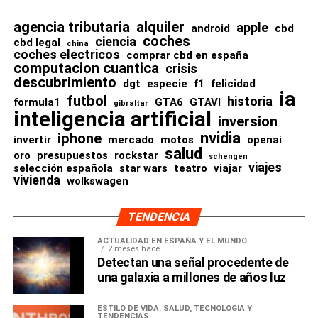
todo ello sin necesidad de destruir el espécimen.
cuerpos hidrodinámicos
agencia tributaria
alquiler
También aparecieron señales claras de prácticas rituales
apple
android
cbd
coches
ciencia
enormes colas para impulsarse
cbd legal
complejas.
china
coches electricos
comprar cbd en españa
mandíbulas masivas
computacion cuantica
crisis
Uno de los elementos más repetidos fue la presencia de
descubrimiento
dgt
especie
f1
felicidad
visión adaptada a la caza marina
óxido de hierro rojo, un pigmento utilizado
ia
futbol
historia
formula1
GTA6
GTAVI
gibraltar
frecuentemente en rituales funerarios prehistóricos y
inteligencia artificial
Algunas especies llegaron a convertirse en auténticos
inversion
asociado simbólicamente con la sangre, la vida y la
superdepredadores oceánicos.
nvidia
iphone
invertir
mercado
motos
openai
regeneración.
salud
oro
presupuestos
rockstar
schengen
El nuevo
Tylosaurus rex
representa probablemente uno de
viajes
selección española
star wars
teatro
viajar
Además, algunas cámaras mostraban evidencias de
vivienda
wolkswagen
los ejemplos más extremos descubiertos hasta ahora.
clausuras mediante fuego o cubiertas de madera
quemadas de forma intencionada.
Texas vuelve a convertirse en
TENDENCIA
Los objetos encontrados
ACTUALIDAD EN ESPAÑA Y EL MUNDO
territorio de gigantes
2 meses hace
Galápagos sigue
Detectan una señal procedente de
revelan contactos a larga
prehistóricos
una galaxia a millones de años luz
sorprendiendo al mundo
distancia
El hallazgo refuerza además la importancia paleontológica
ESTILO DE VIDA: SALUD, TECNOLOGÍA Y
TENDENCIAS