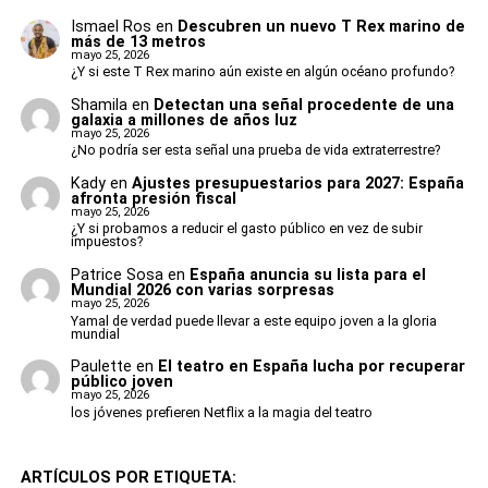
improvisados, sino de un auténtico espacio ceremonial
un ejemplar completo, por lo que abrirlo físicamente para
Sin embargo, también existen dudas importantes:
Ismael Ros
en
Descubren un nuevo T Rex marino de
Eso significa que varios de los mosasaurios más conocidos
organizado.
más de 13 metros
estudiar sus órganos internos podía dañarlo de forma
mayo 25, 2026
del mundo pertenecían en realidad a una especie distinta
irreversible.
¿Y si este T Rex marino aún existe en algún océano profundo?
falta de experiencia internacional en algunos
Restos humanos, fuego ritual
que había permanecido oculta a plena vista durante
jugadores
Shamila
en
Detectan una señal procedente de una
décadas.
Para evitarlo, el equipo recurrió a técnicas avanzadas de
galaxia a millones de años luz
y pigmentos rojos
mayo 25, 2026
estado físico de varias piezas clave
microtomografía computarizada, un sistema basado en
¿No podría ser esta señal una prueba de vida extraterrestre?
Los mosasaurios eran los
miles de imágenes de rayos X que permite generar
fragilidad defensiva en determinados contextos
Kady
en
Ajustes presupuestarios para 2027: España
En el interior de las estructuras aparecieron múltiples
modelos tridimensionales extremadamente detallados.
afronta presión fiscal
auténticos reyes del océano
niveles funerarios con restos humanos pertenecientes a
dificultad para competir físicamente contra
mayo 25, 2026
¿Y si probamos a reducir el gasto público en vez de subir
distintas épocas.
selecciones más potentes
impuestos?
Gracias a esta tecnología, los científicos pudieron analizar:
Aunque la cultura popular suele centrar toda la atención
Patrice Sosa
en
España anuncia su lista para el
Luis de la Fuente afronta así el mayor reto de su etapa
Los investigadores localizaron:
en los dinosaurios terrestres, los mares del Cretácico
Mundial 2026 con varias sorpresas
pico bucal
como seleccionador: demostrar que esta nueva
mayo 25, 2026
estaban dominados por criaturas igual o incluso más
Yamal de verdad puede llevar a este equipo joven a la gloria
generación está preparada para volver a pelear por un
órganos internos
mundial
inhumaciones primarias
aterradoras.
Mundial.
Paulette
en
El teatro en España lucha por recuperar
dentición
restos desarticulados
público joven
Los mosasaurios eran reptiles marinos gigantescos que
mayo 25, 2026
estructura anatómica
enterramientos dobles
los jóvenes prefieren Netflix a la magia del teatro
evolucionaron a partir de antiguos lagartos.
tejidos internos
restos infantiles
Poseían:
ARTÍCULOS POR ETIQUETA:
osarios colectivos