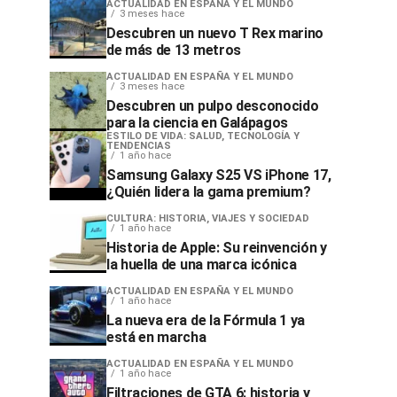
ACTUALIDAD EN ESPAÑA Y EL MUNDO
3 meses hace
Descubren un nuevo T Rex marino
de más de 13 metros
ACTUALIDAD EN ESPAÑA Y EL MUNDO
3 meses hace
Descubren un pulpo desconocido
para la ciencia en Galápagos
ESTILO DE VIDA: SALUD, TECNOLOGÍA Y
TENDENCIAS
1 año hace
Samsung Galaxy S25 VS iPhone 17,
¿Quién lidera la gama premium?
CULTURA: HISTORIA, VIAJES Y SOCIEDAD
1 año hace
Historia de Apple: Su reinvención y
la huella de una marca icónica
ACTUALIDAD EN ESPAÑA Y EL MUNDO
1 año hace
La nueva era de la Fórmula 1 ya
está en marcha
ACTUALIDAD EN ESPAÑA Y EL MUNDO
1 año hace
Filtraciones de GTA 6: historia y