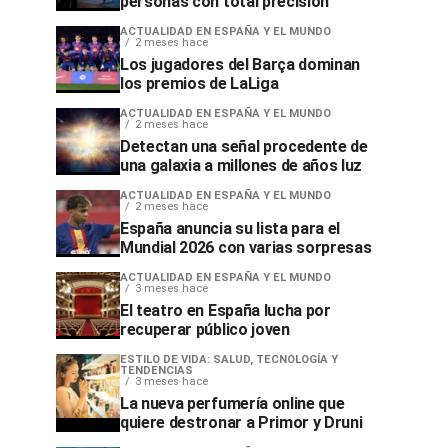
personas con total precisión
ACTUALIDAD EN ESPAÑA Y EL MUNDO
2 meses hace
Los jugadores del Barça dominan
los premios de LaLiga
ACTUALIDAD EN ESPAÑA Y EL MUNDO
2 meses hace
Detectan una señal procedente de
una galaxia a millones de años luz
ACTUALIDAD EN ESPAÑA Y EL MUNDO
2 meses hace
España anuncia su lista para el
Mundial 2026 con varias sorpresas
ACTUALIDAD EN ESPAÑA Y EL MUNDO
3 meses hace
El teatro en España lucha por
recuperar público joven
ESTILO DE VIDA: SALUD, TECNOLOGÍA Y
TENDENCIAS
3 meses hace
La nueva perfumería online que
quiere destronar a Primor y Druni