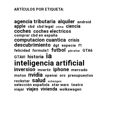
ARTÍCULOS POR ETIQUETA:
agencia tributaria
alquiler
android
apple
ciencia
cbd
cbd legal
china
coches
coches electricos
comprar cbd en españa
computacion cuantica
crisis
descubrimiento
dgt
especie
f1
futbol
felicidad
formula1
GTA6
gibraltar
ia
historia
GTAVI
inteligencia artificial
inversion
iphone
invertir
mercado
nvidia
motos
openai
oro
presupuestos
salud
rockstar
schengen
selección española
star wars
teatro
viajes
vivienda
viajar
wolkswagen