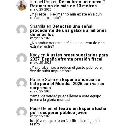
Ismael Ros
en
Descubren un nuevo T
Rex marino de más de 13 metros
mayo 25, 2026
¿Y si este T Rex marino aún existe en algún
océano profundo?
Shamila
en
Detectan una señal
procedente de una galaxia a millones
de años luz
mayo 25, 2026
¿No podría ser esta señal una prueba de vida
extraterrestre?
Kady
en
Ajustes presupuestarios para
2027: España afronta presión fiscal
mayo 25, 2026
¿Y si probamos a reducir el gasto público en
vez de subir impuestos?
Patrice Sosa
en
España anuncia su
lista para el Mundial 2026 con varias
sorpresas
mayo 25, 2026
Yamal de verdad puede llevar a este equipo
joven a la gloria mundial
Paulette
en
El teatro en España lucha
por recuperar público joven
mayo 25, 2026
los jóvenes prefieren Netflix a la magia del
teatro