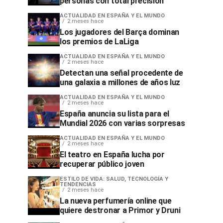
personas con total precisión
ACTUALIDAD EN ESPAÑA Y EL MUNDO
2 meses hace
Los jugadores del Barça dominan
los premios de LaLiga
ACTUALIDAD EN ESPAÑA Y EL MUNDO
2 meses hace
Detectan una señal procedente de
una galaxia a millones de años luz
ACTUALIDAD EN ESPAÑA Y EL MUNDO
2 meses hace
España anuncia su lista para el
Mundial 2026 con varias sorpresas
ACTUALIDAD EN ESPAÑA Y EL MUNDO
2 meses hace
El teatro en España lucha por
recuperar público joven
ESTILO DE VIDA: SALUD, TECNOLOGÍA Y
TENDENCIAS
2 meses hace
La nueva perfumería online que
quiere destronar a Primor y Druni