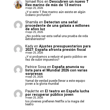
Ismael Ros
en
Descubren un nuevo T
Rex marino de más de 13 metros
mayo 25, 2026
¿Y si este T Rex marino aún existe en algún
océano profundo?
Shamila
en
Detectan una señal
procedente de una galaxia a millones
de años luz
mayo 25, 2026
¿No podría ser esta señal una prueba de vida
extraterrestre?
Kady
en
Ajustes presupuestarios para
2027: España afronta presión fiscal
mayo 25, 2026
¿Y si probamos a reducir el gasto público en
vez de subir impuestos?
Patrice Sosa
en
España anuncia su
lista para el Mundial 2026 con varias
sorpresas
mayo 25, 2026
Yamal de verdad puede llevar a este equipo
joven a la gloria mundial
Paulette
en
El teatro en España lucha
por recuperar público joven
mayo 25, 2026
los jóvenes prefieren Netflix a la magia del
teatro