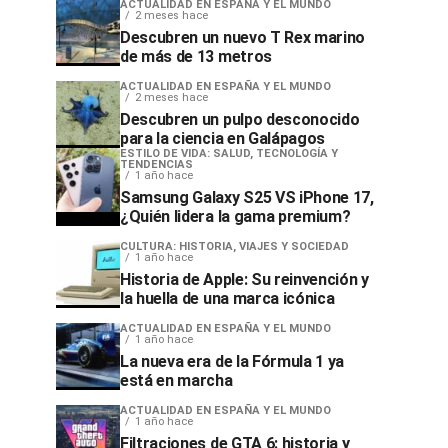
ACTUALIDAD EN ESPAÑA Y EL MUNDO
2 meses hace
Descubren un nuevo T Rex marino
de más de 13 metros
ACTUALIDAD EN ESPAÑA Y EL MUNDO
2 meses hace
Descubren un pulpo desconocido
para la ciencia en Galápagos
ESTILO DE VIDA: SALUD, TECNOLOGÍA Y
TENDENCIAS
1 año hace
Samsung Galaxy S25 VS iPhone 17,
¿Quién lidera la gama premium?
CULTURA: HISTORIA, VIAJES Y SOCIEDAD
1 año hace
Historia de Apple: Su reinvención y
la huella de una marca icónica
ACTUALIDAD EN ESPAÑA Y EL MUNDO
1 año hace
La nueva era de la Fórmula 1 ya
está en marcha
ACTUALIDAD EN ESPAÑA Y EL MUNDO
1 año hace
Filtraciones de GTA 6: historia y