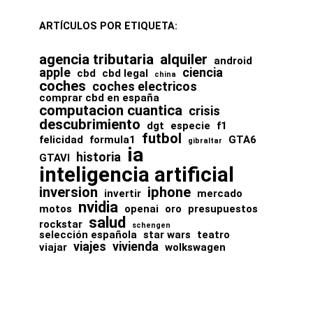
ARTÍCULOS POR ETIQUETA:
agencia tributaria
alquiler
android
apple
ciencia
cbd
cbd legal
china
coches
coches electricos
comprar cbd en españa
computacion cuantica
crisis
descubrimiento
dgt
especie
f1
futbol
felicidad
formula1
GTA6
gibraltar
ia
historia
GTAVI
inteligencia artificial
inversion
iphone
invertir
mercado
nvidia
motos
openai
oro
presupuestos
salud
rockstar
schengen
selección española
star wars
teatro
viajes
vivienda
viajar
wolkswagen