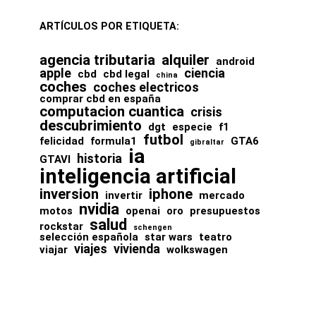
ARTÍCULOS POR ETIQUETA:
agencia tributaria
alquiler
android
apple
ciencia
cbd
cbd legal
china
coches
coches electricos
comprar cbd en españa
computacion cuantica
crisis
descubrimiento
dgt
especie
f1
futbol
felicidad
formula1
GTA6
gibraltar
ia
historia
GTAVI
inteligencia artificial
inversion
iphone
invertir
mercado
nvidia
motos
openai
oro
presupuestos
salud
rockstar
schengen
selección española
star wars
teatro
viajes
vivienda
viajar
wolkswagen