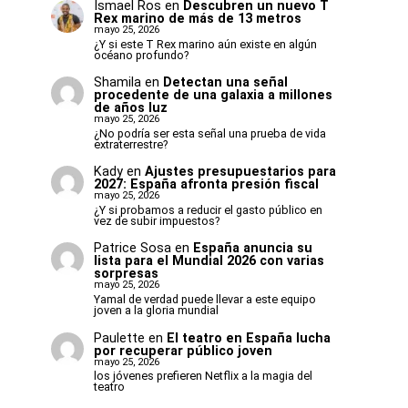
Ismael Ros
en
Descubren un nuevo T
Rex marino de más de 13 metros
mayo 25, 2026
¿Y si este T Rex marino aún existe en algún
océano profundo?
Shamila
en
Detectan una señal
procedente de una galaxia a millones
de años luz
mayo 25, 2026
¿No podría ser esta señal una prueba de vida
extraterrestre?
Kady
en
Ajustes presupuestarios para
2027: España afronta presión fiscal
mayo 25, 2026
¿Y si probamos a reducir el gasto público en
vez de subir impuestos?
Patrice Sosa
en
España anuncia su
lista para el Mundial 2026 con varias
sorpresas
mayo 25, 2026
Yamal de verdad puede llevar a este equipo
joven a la gloria mundial
Paulette
en
El teatro en España lucha
por recuperar público joven
mayo 25, 2026
los jóvenes prefieren Netflix a la magia del
teatro