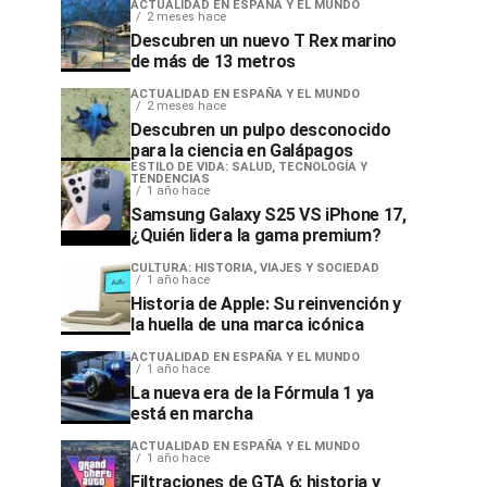
ACTUALIDAD EN ESPAÑA Y EL MUNDO
2 meses hace
Descubren un nuevo T Rex marino
de más de 13 metros
ACTUALIDAD EN ESPAÑA Y EL MUNDO
2 meses hace
Descubren un pulpo desconocido
para la ciencia en Galápagos
ESTILO DE VIDA: SALUD, TECNOLOGÍA Y
TENDENCIAS
1 año hace
Samsung Galaxy S25 VS iPhone 17,
¿Quién lidera la gama premium?
CULTURA: HISTORIA, VIAJES Y SOCIEDAD
1 año hace
Historia de Apple: Su reinvención y
la huella de una marca icónica
ACTUALIDAD EN ESPAÑA Y EL MUNDO
1 año hace
La nueva era de la Fórmula 1 ya
está en marcha
ACTUALIDAD EN ESPAÑA Y EL MUNDO
1 año hace
Filtraciones de GTA 6: historia y