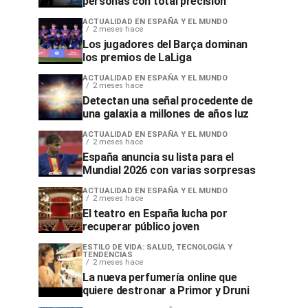
personas con total precisión
ACTUALIDAD EN ESPAÑA Y EL MUNDO
2 meses hace
Los jugadores del Barça dominan
los premios de LaLiga
ACTUALIDAD EN ESPAÑA Y EL MUNDO
2 meses hace
Detectan una señal procedente de
una galaxia a millones de años luz
ACTUALIDAD EN ESPAÑA Y EL MUNDO
2 meses hace
España anuncia su lista para el
Mundial 2026 con varias sorpresas
ACTUALIDAD EN ESPAÑA Y EL MUNDO
2 meses hace
El teatro en España lucha por
recuperar público joven
ESTILO DE VIDA: SALUD, TECNOLOGÍA Y
TENDENCIAS
2 meses hace
La nueva perfumería online que
quiere destronar a Primor y Druni