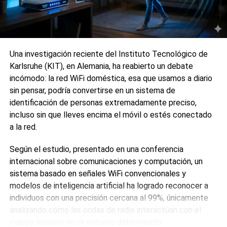
laborales. El aumento del trabajo en oficinas, el teletrabajo
y los horarios irregulares han modificado la forma en la que
se organiza la alimentación diaria.
A esto se suma la expansión de plataformas de entrega a
Una investigación reciente del Instituto Tecnológico de
domicilio, que han facilitado el acceso a este tipo de
Karlsruhe (KIT), en Alemania, ha reabierto un debate
comida de forma inmediata, ampliando el mercado
incómodo: la red WiFi doméstica, esa que usamos a diario
potencial.
sin pensar, podría convertirse en un sistema de
identificación de personas extremadamente preciso,
Relación entre comida rápida y
incluso sin que lleves encima el móvil o estés conectado
a la red.
salud pública
Según el estudio, presentado en una conferencia
El aumento del consumo de comida rápida también ha
internacional sobre comunicaciones y computación, un
generado preocupación en el ámbito sanitario. Diversos
sistema basado en señales WiFi convencionales y
estudios han relacionado el consumo habitual de este tipo
modelos de inteligencia artificial ha logrado reconocer a
de alimentos con problemas de salud como la obesidad, el
individuos con una precisión cercana al 99%, únicamente
sobrepeso o enfermedades metabólicas.
analizando cómo las ondas de radio interactúan con el
cuerpo humano en un entorno determinado.