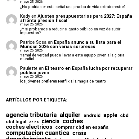
Aparición de nuevas marcas nacionales
jugadores
mayo 25, 2026
décadas.
¿No podría ser esta señal una prueba de vida extraterrestre?
Para evitarlo, el equipo recurrió a técnicas avanzadas de
estado físico de varias piezas clave
Además, el mercado español todavía tiene mucho margen
microtomografía computarizada, un sistema basado en
Kady
en
Ajustes presupuestarios para 2027: España
de crecimiento si se compara con otros países europeos
afronta presión fiscal
Los mosasaurios eran los
miles de imágenes de rayos X que permite generar
fragilidad defensiva en determinados contextos
mayo 25, 2026
donde el CBD lleva más años consolidado.
modelos tridimensionales extremadamente detallados.
¿Y si probamos a reducir el gasto público en vez de subir
auténticos reyes del océano
impuestos?
dificultad para competir físicamente contra
selecciones más potentes
Patrice Sosa
en
España anuncia su lista para el
Gracias a esta tecnología, los científicos pudieron analizar:
Mundial 2026 con varias sorpresas
Aunque la cultura popular suele centrar toda la atención
mayo 25, 2026
Luis de la Fuente afronta así el mayor reto de su etapa
en los dinosaurios terrestres, los mares del Cretácico
Yamal de verdad puede llevar a este equipo joven a la gloria
pico bucal
mundial
como seleccionador: demostrar que esta nueva
estaban dominados por criaturas igual o incluso más
generación está preparada para volver a pelear por un
Paulette
en
El teatro en España lucha por recuperar
órganos internos
aterradoras.
público joven
Mundial.
mayo 25, 2026
dentición
los jóvenes prefieren Netflix a la magia del teatro
Los mosasaurios eran reptiles marinos gigantescos que
estructura anatómica
evolucionaron a partir de antiguos lagartos.
ARTÍCULOS POR ETIQUETA:
tejidos internos
Poseían:
todo ello sin necesidad de destruir el espécimen.
agencia tributaria
alquiler
apple
android
cbd
coches
cuerpos hidrodinámicos
ciencia
cbd legal
china
coches electricos
comprar cbd en españa
Flores CBD y aceites: los
enormes colas para impulsarse
computacion cuantica
crisis